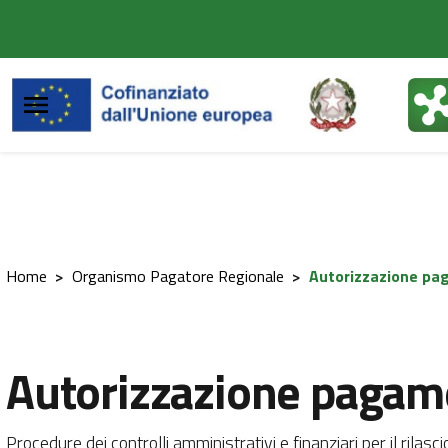
Vai al contenuto principale
Vai al footer
Home
>
Organismo Pagatore Regionale
>
Autorizzazione pa
Autorizzazione pagam
Procedure dei controlli amministrativi e finanziari per il rilasci