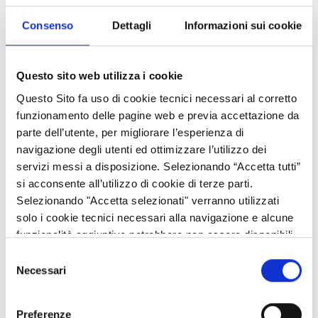
riferimento all'anno solare 2023 e riguardano il rispetto dei
Consenso
Dettagli
Informazioni sui cookie
“Criteri di Gestione Obbligatoria” (CGO) in materia di Clima e
ambiente, salute pubblica, salute degli animali e delle piante e
benessere degli animali, e il rispetto delle “Buone Condizioni
Questo sito web utilizza i cookie
Agronomiche e Ambientali” (BCAA) per l'uso sostenibile dei
terreni agricoli e la protezione delle acque e del suolo.
Questo Sito fa uso di cookie tecnici necessari al corretto
funzionamento delle pagine web e previa accettazione da
Il Manuale tratta delle modalità dei controlli effettuati in ambito
parte dell’utente, per migliorare l’esperienza di
regionale per tutti i CGO e BCAA .
navigazione degli utenti ed ottimizzare l’utilizzo dei
servizi messi a disposizione. Selezionando “Accetta tutti”
Tratta, inoltre il metodo di calcolo della pesatura delle infrazioni
si acconsente all’utilizzo di cookie di terze parti.
riscontrate e le modalità di applicazione delle riduzioni sui
Selezionando "Accetta selezionati" verranno utilizzati
pagamenti dei premi comunitari in caso di non conformità (si
solo i cookie tecnici necessari alla navigazione e alcune
ricorda infatti che nel caso di infrazioni che comportano una
funzionalità aggiuntive potrebbero non essere disponibili.
riduzione di condizionalità OPR per normativa comunitaria
applica una percentuale di riduzione ai premi comunitari richiesti
Selezione
Necessari
dal beneficiario per mancato rispetto degli impegni assunti con
del
la sottoscrizione della domanda).
consenso
Preferenze