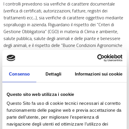
I controlli prevedono sia verifiche di carattere documentale
(verifica di certificati, autorizzazioni, fatture, registri dei
trattamenti ecc...), sia verifiche di carattere oggettivo mediante
sopralluogo in azienda. Riguardano il rispetto dei “Criteri di
Gestione Obbligatoria” (CGO) in materia di Clima e ambiente,
salute pubblica, salute degli animali e delle piante e benessere
degli animali, e il rispetto delle “Buone Condizioni Agronomiche
e Ambientali” (BCAA) per l'uso sostenibile dei terreni agricoli e la
protezione delle acque e del suolo.
Il Manuale tratta delle modalità dei controlli effettuati in ambito
Consenso
Dettagli
Informazioni sui cookie
regionale per tutti i CGO e BCAA.
Tratta, inoltre il metodo di calcolo della pesatura delle infrazioni
Questo sito web utilizza i cookie
riscontrate e le modalità di applicazione delle riduzioni sui
pagamenti dei premi comunitari in caso di non conformità (si
Questo Sito fa uso di cookie tecnici necessari al corretto
ricorda infatti che nel caso di infrazioni che comportano una
funzionamento delle pagine web e previa accettazione da
riduzione di condizionalità, OPR, per normativa comunitaria,
parte dell’utente, per migliorare l’esperienza di
applica una percentuale di riduzione ai premi comunitari richiesti
navigazione degli utenti ed ottimizzare l’utilizzo dei