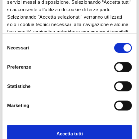
dal beneficiario per mancato rispetto degli impegni assunti con
servizi messi a disposizione. Selezionando “Accetta tutti”
la sottoscrizione della domanda).
si acconsente all’utilizzo di cookie di terze parti.
Selezionando "Accetta selezionati" verranno utilizzati
In allegato:
solo i cookie tecnici necessari alla navigazione e alcune
funzionalità aggiuntive potrebbero non essere disponibili.
Decreto OPR di approvazione del Manuale Operativo dei
Controlli di Condizionalità 2025 (DECRETO N. 18183 Del
Selezione
10/12/2025 “Approvazione del Manuale operativo dei
Necessari
del
controlli di condizionalità 2025”);
consenso
Manuale Operativo dei Controlli di Condizionalità 2025
Preferenze
con i relativi allegati.
Statistiche
Regole di condizionalità valide per l’anno 2025.
Marketing
Referenti:
Accetta tutti