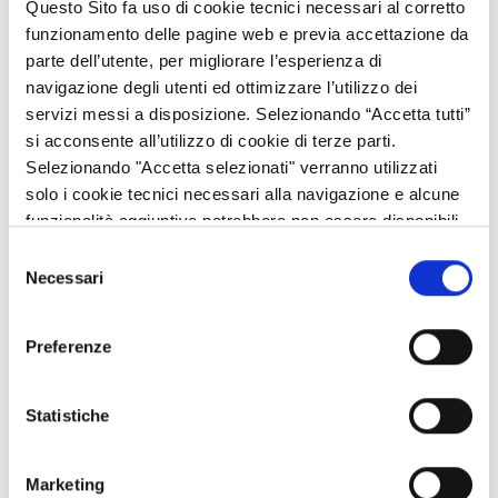
Questo Sito fa uso di cookie tecnici necessari al corretto
L’organizzazione degli uffici garantisce la separazione delle tre
funzionamento delle pagine web e previa accettazione da
funzioni ed è completata da:
parte dell’utente, per migliorare l’esperienza di
servizio tecnico, che definisce le procedure di gestione e
navigazione degli utenti ed ottimizzare l’utilizzo dei
di controllo (amministrativo e tecnico) delle domande di
servizi messi a disposizione. Selezionando “Accetta tutti”
aiuto ed integra, con le proprie verifiche, l’attività di
si acconsente all’utilizzo di cookie di terze parti.
autorizzazione dei pagamenti;
Selezionando "Accetta selezionati" verranno utilizzati
servizio di audit interno, che accerta il corretto
solo i cookie tecnici necessari alla navigazione e alcune
funzionamento del sistema dei controlli e la conformità
funzionalità aggiuntive potrebbero non essere disponibili.
delle procedure adottate dall’OPR alla normativa
Selezione
comunitaria; il servizio è indipendente e riferisce al
Necessari
del
Direttore dell’OPR.
consenso
L’assetto organizzativo dell’OPR è sinteticamente
Preferenze
rappresentato nell’organigramma allegato, che riporta
l’articolazione degli uffici e i nominativi dei responsabili e dei
Statistiche
referenti operativi.
I soggetti che supportano l’OPR
Marketing
Per svolgere in modo efficace e tempestivo le attività di