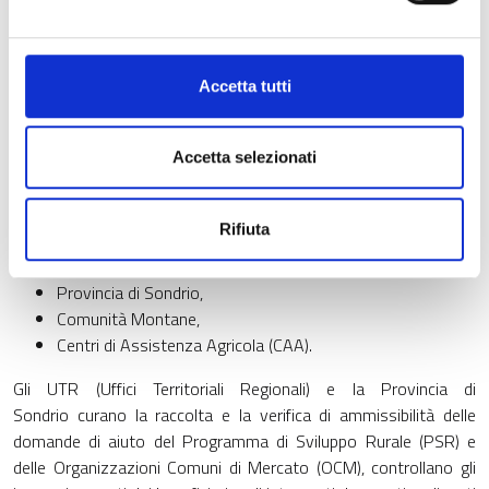
competenza, l’OPR si avvale di numerosi soggetti, il cui
personale opera per conto e su indicazione delle disposizioni
impartite dagli uffici dell’OPR. La collaborazione con questi
Accetta tutti
soggetti è regolata da precisi accordi (protocolli d’intesa e
convenzioni), attraverso i quali vengono delegate specifiche
attività; l’OPR monitora e controlla in modo costante tali
Accetta selezionati
attività delegate.
Sono Organismi Delegati dall’OPR:
Rifiuta
Uffici Territoriali Regionali
Provincia di Sondrio,
Comunità Montane,
Centri di Assistenza Agricola (CAA).
Gli UTR (Uffici Territoriali Regionali) e la Provincia di
Sondrio curano la raccolta e la verifica di ammissibilità delle
domande di aiuto del Programma di Sviluppo Rurale (PSR) e
delle Organizzazioni Comuni di Mercato (OCM), controllano gli