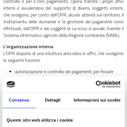
controllo e per il loro pagamento. Opera tramite i propri uffici
interni e avvalendosi del supporto di diversi soggetti esterni,
che svolgono, per conto dell’OPR, alcune attività sul territorio. Il
trattamento delle domande e la gestione dei pagamenti sono
effettuati, dall'OPR e dai soggetti di cui esso si avvale, tramite il
Sistema informativo agricolo della Regione Lombardia (SIARL).
L’organizzazione interna
L’OPR dispone di una struttura articolata in uffici, che svolgono
le seguenti funzioni:
autorizzazione e controllo dei pagamenti, per fissare
l'importo da erogare al richiedente, conformemente alla
normativa comunitaria;
esecuzione dei pagamenti, per erogare al richiedente
l’importo autorizzato, tramite la Tesoreria regionale;
Consenso
Dettagli
Informazioni sui cookie
contabilizzazione dei pagamenti, per registrare tutti i
pagamenti effettuati nei conti dell’OPR e per preparare le
sintesi periodiche di spesa destinate alla CE.
Questo sito web utilizza i cookie