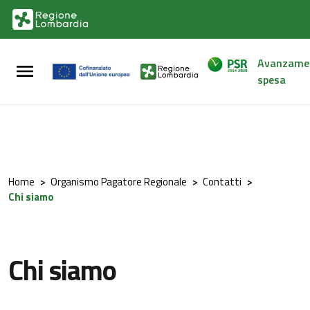
Vai al contenuto principale
Vai al footer
Avanzame
spesa
Home
>
Organismo Pagatore Regionale
>
Contatti
>
Chi siamo
Chi siamo