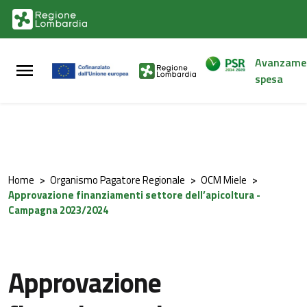
Vai al contenuto principale
Vai al footer
Avanzame
spesa
Home
>
Organismo Pagatore Regionale
>
OCM Miele
>
Approvazione finanziamenti settore dell’apicoltura -
Campagna 2023/2024
Approvazione