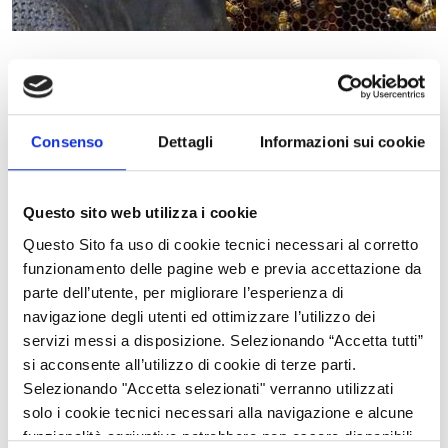
L'Organismo Pagatore Regionale, con Decreto n. 4826 del
25/03/2024 pubblicato sul BURL n. 13 - serie ordinaria del
29/03/2024, ha approvato la graduatoria dei produttori apistici
Consenso
Dettagli
Informazioni sui cookie
ammessi e non ammessi a finanziamento ed il riparto dei
contributi ammessi e concedibili per le Associazioni di
produttori, relativamente alla campagna 2023/2024 del settore
Questo sito web utilizza i cookie
dell’apicoltura (Reg. UE 2021/2115).
Questo Sito fa uso di cookie tecnici necessari al corretto
funzionamento delle pagine web e previa accettazione da
Con Decreto OPR n. 8169 del 29/05/2024, pubblicato sul BURL
parte dell’utente, per migliorare l’esperienza di
n. 23 - serie ordinaria del 07/06/2024, è stato ammesso a
navigazione degli utenti ed ottimizzare l’utilizzo dei
finanziamento un importo aggiuntivo pari ad € 239.659,43 a
servizi messi a disposizione. Selezionando “Accetta tutti”
favore delle Associazioni di produttori apistici.
si acconsente all’utilizzo di cookie di terze parti.
Selezionando "Accetta selezionati" verranno utilizzati
solo i cookie tecnici necessari alla navigazione e alcune
Referenti:
funzionalità aggiuntive potrebbero non essere disponibili.