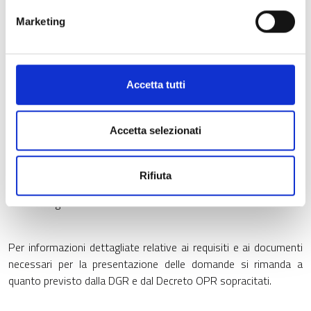
Marketing
Per la presentazione della domanda sono obbligatori:
- Partita IVA
- Apertura/aggiornamento del fascicolo aziendale in SISCO (la
Accetta tutti
costituzione e l'aggiornamento del fascicolo aziendale sono di
esclusiva competenza dei CAA)
Accetta selezionati
- Registrazione in Banca Dati Apistica del numero di alveari
posseduti in riferimento al censimento 2022 per le forme
associate e al censimento 2023 per i produttori apistici
Rifiuta
- Codice allevamento rilasciato dall'ATS competente
- DURC regolare
Per informazioni dettagliate relative ai requisiti e ai documenti
necessari per la presentazione delle domande si rimanda a
quanto previsto dalla DGR e dal Decreto OPR sopracitati.