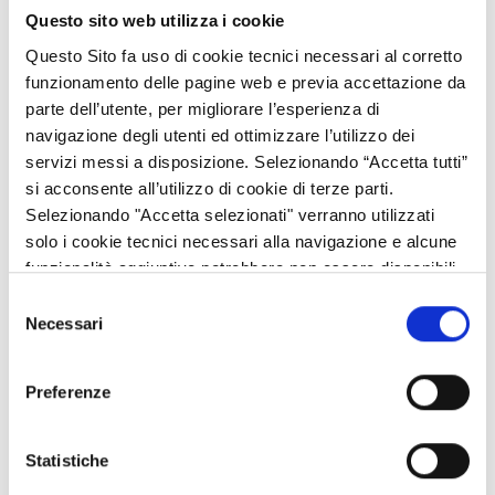
- B5 - Miglioramento qualitativo e valorizzazione delle
Questo sito web utilizza i cookie
produzioni dell’alveare ai fini della commercializzazione
Questo Sito fa uso di cookie tecnici necessari al corretto
(attrezzature da laboratorio).
funzionamento delle pagine web e previa accettazione da
parte dell’utente, per migliorare l’esperienza di
Azioni e sotto-azioni a favore delle Associazioni di
navigazione degli utenti ed ottimizzare l’utilizzo dei
produttori apistici
servizi messi a disposizione. Selezionando “Accetta tutti”
- A1 - Corsi di aggiornamento e di formazione; seminari e
si acconsente all’utilizzo di cookie di terze parti.
convegni tematici; scambio di migliori pratiche;
Selezionando "Accetta selezionati" verranno utilizzati
solo i cookie tecnici necessari alla navigazione e alcune
- A2 - Assistenza tecnica e consulenza alle aziende;
funzionalità aggiuntive potrebbero non essere disponibili.
- B1.2 - Acquisto e distribuzione di prodotti veterinari e/o
Selezione
Necessari
attrezzature per il trattamento igienico-sanitario degli alveari;
del
consenso
- B2.1 - Acquisto strumenti e attrezzature digitali;
Preferenze
- F1 - Attività di informazione e promozione finalizzate ad
aumentare la sensibilità dei consumatori verso la qualità del
Statistiche
miele.