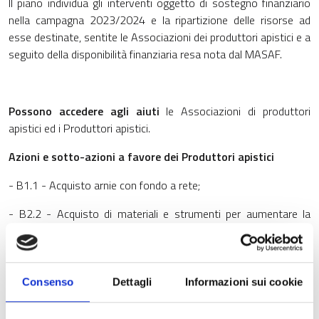
Il piano individua gli interventi oggetto di sostegno finanziario
nella campagna 2023/2024 e la ripartizione delle risorse ad
esse destinate, sentite le Associazioni dei produttori apistici e a
seguito della disponibilità finanziaria resa nota dal MASAF.
Possono accedere agli aiuti
le Associazioni di produttori
apistici ed i Produttori apistici.
Azioni e sotto-azioni a favore dei Produttori apistici
- B1.1 - Acquisto arnie con fondo a rete;
- B2.2 - Acquisto di materiali e strumenti per aumentare la
vitalità degli alveari (bilance e attrezzatura per la nutrizione);
- B3.2 - Acquisto di materiale per la conduzione dell’azienda
apistica da riproduzione;
Consenso
Dettagli
Informazioni sui cookie
- B4.2 - Acquisto attrezzature e materiali per il nomadismo;