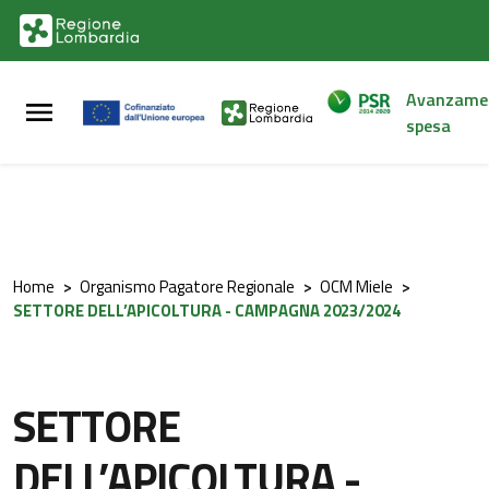
Vai al contenuto principale
Vai al footer
Avanzame
spesa
Home
>
Organismo Pagatore Regionale
>
OCM Miele
>
SETTORE DELL’APICOLTURA - CAMPAGNA 2023/2024
SETTORE
DELL’APICOLTURA -