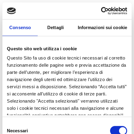
Andrea Guarnieri
Tel 02.6765.2582
Consenso
Dettagli
Informazioni sui cookie
E-mail
andrea_guarnieri@regione.lombardia.it
Questo sito web utilizza i cookie
Flora Colombo
Questo Sito fa uso di cookie tecnici necessari al corretto
funzionamento delle pagine web e previa accettazione da
Tel 02.6765.3126
parte dell’utente, per migliorare l’esperienza di
E-mail
flora_colombo@regione.lombardia.it
navigazione degli utenti ed ottimizzare l’utilizzo dei
servizi messi a disposizione. Selezionando “Accetta tutti”
si acconsente all’utilizzo di cookie di terze parti.
Selezionando "Accetta selezionati" verranno utilizzati
Damiano Faccenda
solo i cookie tecnici necessari alla navigazione e alcune
Tel 02.6765.3693
funzionalità aggiuntive potrebbero non essere disponibili.
Selezione
E-mail
damiano_faccenda@regione.lombardia.it
Necessari
del