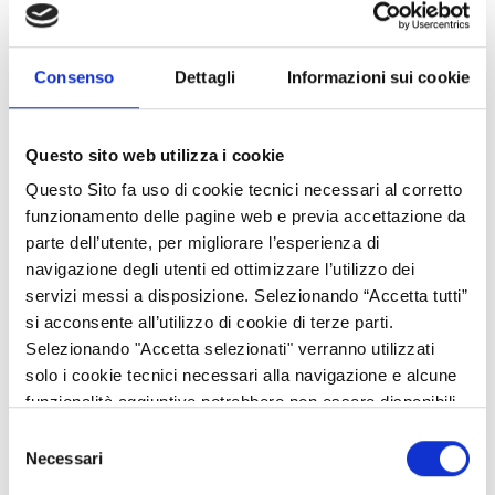
l’aggiornamento al Manuale del Fascicolo aziendale.
Consenso
Dettagli
Informazioni sui cookie
Referente:
Giovanni De Ferrari
Questo sito web utilizza i cookie
Posizione di Elevata Qualificazione: SISTEMI INFORMATIVI
Questo Sito fa uso di cookie tecnici necessari al corretto
OPR
funzionamento delle pagine web e previa accettazione da
parte dell’utente, per migliorare l’esperienza di
Piazza Città di Lombardia n.1
navigazione degli utenti ed ottimizzare l’utilizzo dei
servizi messi a disposizione. Selezionando “Accetta tutti”
20124 Milano
si acconsente all’utilizzo di cookie di terze parti.
Tel: 02.6765.4074
Selezionando "Accetta selezionati" verranno utilizzati
solo i cookie tecnici necessari alla navigazione e alcune
Fax: 02.6765.2757
funzionalità aggiuntive potrebbero non essere disponibili.
E-mail: Giovanni_De_Ferrari@regione.lombardia.it
Selezione
Necessari
del
consenso