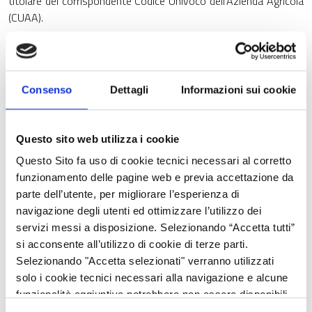
titolare del corrispondente Codice Univoco dell’Azienda Agricola
(CUAA).
Un’azienda con una o più Unità Tecnico Economiche (UTE)
localizzate in regioni diverse può richiedere di costituire o
trasferire il fascicolo aziendale presso un Organismo
Consenso
Dettagli
Informazioni sui cookie
Pagatore diverso da quello competente, purché nel suo
territorio ricada almeno una UTE.
La richiesta deve essere presentata all'OP cedente, all'OP
Questo sito web utilizza i cookie
ricevente, utilizzando il modulo di domanda allegato.
Questo Sito fa uso di cookie tecnici necessari al corretto
funzionamento delle pagine web e previa accettazione da
La richiesta va fatta prima della presentazione della domanda
parte dell’utente, per migliorare l’esperienza di
unica di pagamento.
navigazione degli utenti ed ottimizzare l’utilizzo dei
Le operazioni di trasferimento vengono svolte nei modi e nei
servizi messi a disposizione. Selezionando “Accetta tutti”
tempi stabiliti dalla circolare di AGEA di seguito allegata.
si acconsente all’utilizzo di cookie di terze parti.
Selezionando "Accetta selezionati" verranno utilizzati
solo i cookie tecnici necessari alla navigazione e alcune
funzionalità aggiuntive potrebbero non essere disponibili.
Referente: