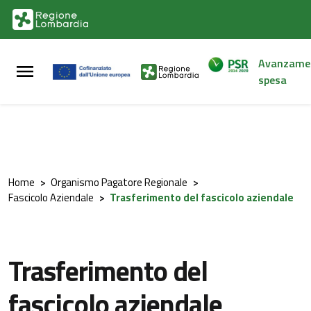
Vai al contenuto principale
Vai al footer
Avanzame
spesa
Home
>
Organismo Pagatore Regionale
>
Fascicolo Aziendale
>
Trasferimento del fascicolo aziendale
Trasferimento del
fascicolo aziendale