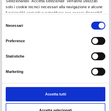
Selezionando "Accetta selezionati" verranno utilizzati
solo i cookie tecnici necessari alla navigazione e alcune
funzionalità aggiuntive potrebbero non essere disponibili.
Selezione
Necessari
del
consenso
Preferenze
INTERVENTO SRB01
Statistiche
Manuali operativi
Marketing
Accetta tutti
Accetta selezionati