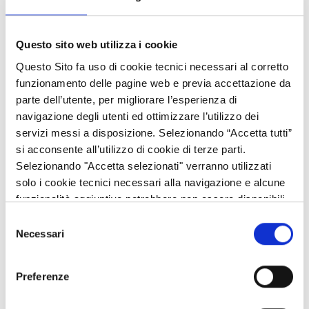
controlli.
Questo sito web utilizza i cookie
Il Manuale e il Decreto di approvazione sono riportati nella
Questo Sito fa uso di cookie tecnici necessari al corretto
sezione allegati, dove sono disponibili anche le versioni
funzionamento delle pagine web e previa accettazione da
precedenti con relativi Atti di approvazione.
parte dell’utente, per migliorare l’esperienza di
navigazione degli utenti ed ottimizzare l’utilizzo dei
servizi messi a disposizione. Selezionando “Accetta tutti”
Referente
si acconsente all’utilizzo di cookie di terze parti.
Selezionando "Accetta selezionati" verranno utilizzati
Bruna Capurso
solo i cookie tecnici necessari alla navigazione e alcune
funzionalità aggiuntive potrebbero non essere disponibili.
Posizione di Elevata Qualificazione: INTERVENTI FEASR
SIGC
Selezione
Necessari
del
Piazza Città di Lombardia, 1 20124 MILANO
consenso
Tel. 02.6765.3642
Preferenze
E-mail: bruna_capurso@regione.lombardia.it