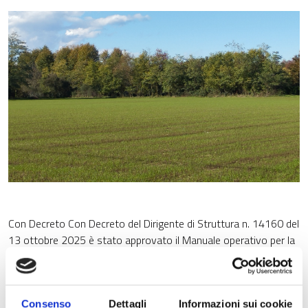
Con Decreto Con Decreto del Dirigente di Struttura n. 14160 del
13 ottobre 2025 è stato approvato il Manuale operativo per la
Gestione e il Controllo delle domande di sostegno/pagamento
degli Interventi in materia di ambiente e di clima (SRA)” – quinta
versione che contiene anche i modelli delle Check list e delle
Relazioni di Controllo da utilizzare nello svolgimento dei
Consenso
Dettagli
Informazioni sui cookie