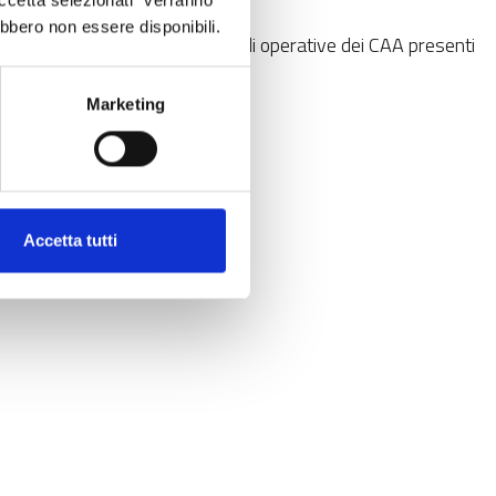
Accetta selezionati" verranno
ebbero non essere disponibili.
ti delle sedi regionali e delle sedi operative dei CAA presenti
Marketing
Accetta tutti