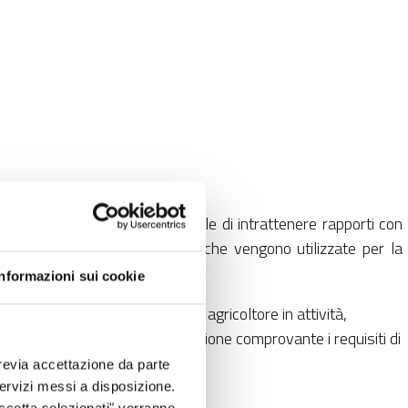
consentire alle aziende agricole di intrattenere rapporti con
vo SIARL) relative all’azienda, che vengono utilizzate per la
Informazioni sui cookie
ll’istruttoria del requisito di agricoltore in attività,
tate e acquisizione documentazione comprovante i requisiti di
revia accettazione da parte
 servizi messi a disposizione.
a per il triennio 2024-2026.