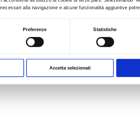
i acconsente all’utilizzo di cookie di terze parti. Selezionando "
ci necessari alla navigazione e alcune funzionalità aggiuntive potr
ove potete trovare la sede locale più vicina a voi ed i riferimen
Preferenze
Statistiche
Accetta selezionati