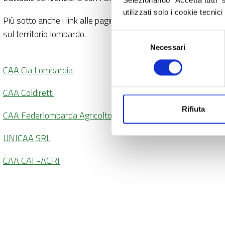
Selezionando “Accetta tutti” s
utilizzati solo i cookie tecni
Più sotto anche i link alle pagine web dei siti di ciascun CAA d
sul territorio lombardo.
Selezione
Necessari
del
consenso
CAA Cia Lombardia
CAA Coldiretti
Rifiuta
CAA Federlombarda Agricoltori
UNICAA SRL
CAA CAF-AGRI