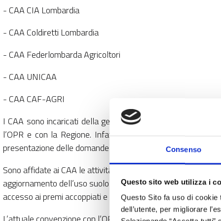
- CAA CIA Lombardia
- CAA Coldiretti Lombardia
- CAA Federlombarda Agricoltori
- CAA UNICAA
- CAA CAF-AGRI
I CAA sono incaricati della gestione (costituzione e aggiorn
l’OPR e con la Regione. Infatti, il fascicolo aziendale cont
presentazione delle domande di aiuto.
Consenso
Sono affidate ai CAA le attività di trasferimento dei titoli PAC
aggiornamento dell’uso suolo GIS tramite la presentazione di
Questo sito web utilizza i c
accesso ai premi accoppiati e agli Eco-schemi da allegare a
Questo Sito fa uso di cookie 
dell’utente, per migliorare l’
L’attuale convenzione con l’OPR, il cui schema tipo è di seg