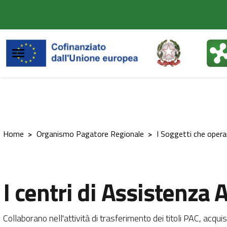
Vai al contenuto principale
Vai al footer
Home
>
Organismo Pagatore Regionale
>
I Soggetti che oper
I centri di Assistenza 
Collaborano nell'attività di trasferimento dei titoli PAC, acqu