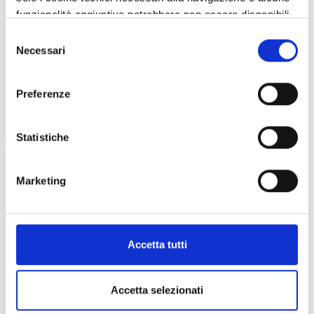
funzionalità aggiuntive potrebbero non essere disponibili.
LE COMUNITÀ MONTANE
Selezione
Necessari
del
Collaborano alla gestione di alcune misure del PSR
consenso
14-22 e degli interventi del PSP 23-27 nei territori di
Preferenze
montagna
Statistiche
Marketing
Accetta tutti
Accetta selezionati