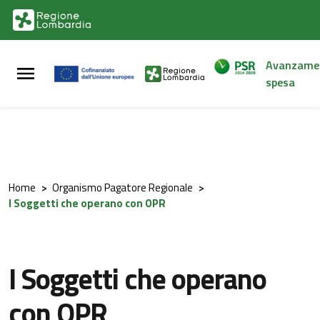
Vai al contenuto principale
Vai al footer
Avanzame
spesa
Home
>
Organismo Pagatore Regionale
>
I Soggetti che operano con OPR
I Soggetti che operano
con OPR